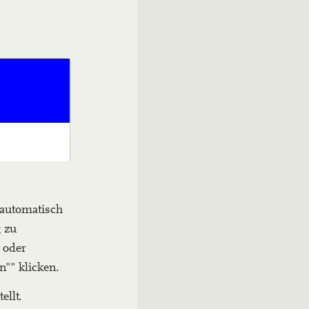
 automatisch
g zu
 oder
n"" klicken.
ellt.