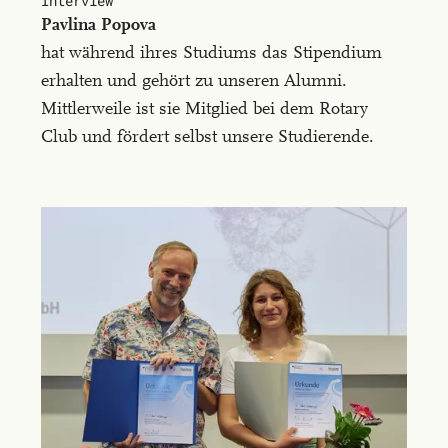
Interview
suscipit
Pav­li­na Po­po­va
ut
hat während ihres Studiums das Stipendium
pellentesque
erhalten und gehört zu unseren Alumni.
vel,
Mittlerweile ist sie Mitglied bei dem Rotary
iaculis
Club und fördert selbst unsere Studierende.
non
tortor.
Vivamus
in
nulla
neque.
Nullam
efficitur
volutpat
elit,
sed