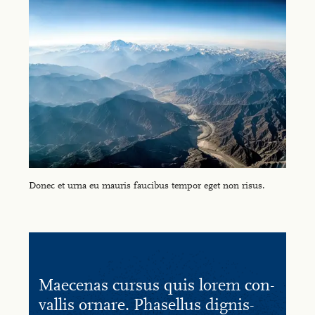
Donec et urna eu mauris faucibus tempor eget non risus.
Mae­ce­nas cur­sus quis lo­rem con­
val­lis ornare. Pha­sel­lus dig­nis­