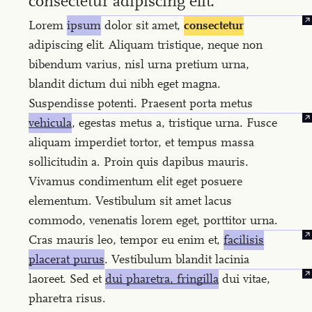
consectetur adipiscing elit.
3
Lorem
ipsum
dolor sit amet,
consectetur
adipiscing elit. Aliquam tristique, neque non
bibendum varius, nisl urna pretium urna,
blandit dictum dui nibh eget magna.
Suspendisse potenti. Praesent porta metus
vehicula
, egestas metus a, tristique urna. Fusce
aliquam imperdiet tortor, et tempus massa
sollicitudin a. Proin quis dapibus mauris.
Vivamus condimentum elit eget posuere
elementum. Vestibulum sit amet lacus
commodo, venenatis lorem eget, porttitor urna.
Cras mauris leo, tempor eu enim et,
facilisis
placerat purus
. Vestibulum blandit lacinia
laoreet. Sed et
dui pharetra, fringilla
dui vitae,
pharetra risus.