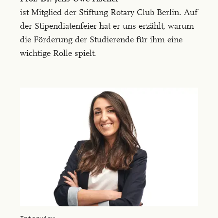
efficitur
ist Mitglied der Stiftung Rotary Club Berlin. Auf
id.
der Stipendiatenfeier hat er uns erzählt, warum
In
die Förderung der Studierende für ihm eine
id
wichtige Rolle spielt.
semper
arcu,
non
blandit
enim.
Nam
ac
lacus
tellus.
Etiam
nunc
velit,