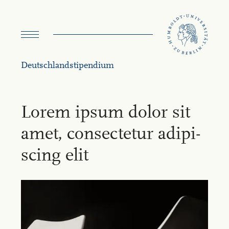
Menü
umschalten
Deutschland­stipendium
Lo­rem ip­sum do­lor sit
amet, con­sec­te­tur adi­pi­
scing elit