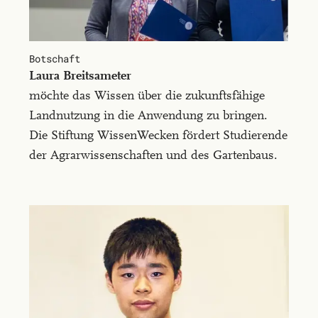
vel
congue
nisi.
Botschaft
Curabitur
Lau­ra Breit­sa­me­ter
pharetra
möchte das Wissen über die zukunftsfähige
finibus
Landnutzung in die Anwendung zu bringen.
mauris,
Die Stiftung WissenWecken fördert Studierende
et
der Agrarwissenschaften und des Gartenbaus.
accumsan
est
efficitur
id.
In
id
semper
arcu,