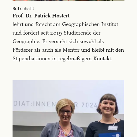
ultricies
Botschaft
urna.
Prof. Dr. Pa­trick Hos­tert
Morbi
lehrt und forscht am Geographischen Institut
tortor
und fördert seit 2019 Studierende der
neque,
Geographie. Er versteht sich sowohl als
imperdiet
Förderer als auch als Mentor und bleibt mit den
at
Stipendiat:innen in regelmäßigem Kontakt.
congue
id,
vestibulum
vel
nunc.
Ut
a
interdum
nulla,