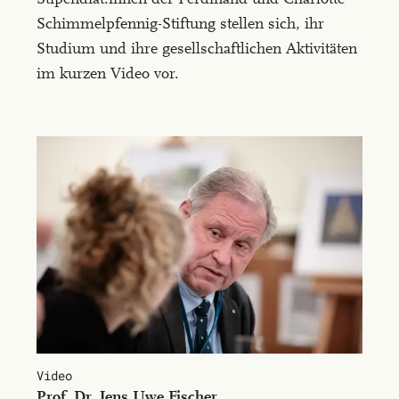
vel
Schimmelpfennig-Stiftung stellen sich, ihr
nunc.
Studium und ihre gesellschaftlichen Aktivitäten
Ut
im kurzen Video vor.
a
interdum
nulla,
vel
congue
nisi.
Curabitur
pharetra
finibus
mauris,
et
accumsan
Video
est
Prof. Dr. Jens Uwe Fi­scher